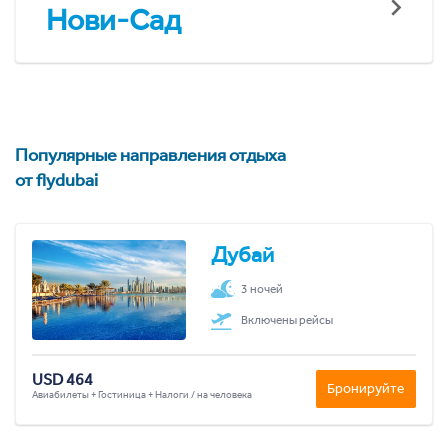
Нови-Сад
Популярные направления отдыха
от flydubai
Дубай
3 ночей
Включены рейсы
USD 464
Бронируйте
Авиабилеты + Гостиница + Налоги / на человека