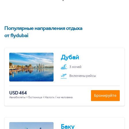
Популярные направления отдыха
от flydubai
Дубай
3 ночей
Включены рейсы
USD 464
Бронируйте
Авиабилеты + Гостиница + Налоги / на человека
Баку