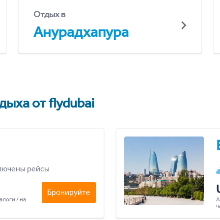
Отдых в
Анурадхапура
ыха от flydubai
лючены рейсы
Бронируйте
алоги / на
А
ч