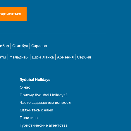
одписаться
зибар
Стамбул
Сараево
аты
Мальдивы
Шри-Ланка
Армения
Сербия
flydubai Holidays
О нас
Почему flydubai Holidays?
Часто задаваемые вопросы
Свяжитесь с нами
Политика
Туристические агентства