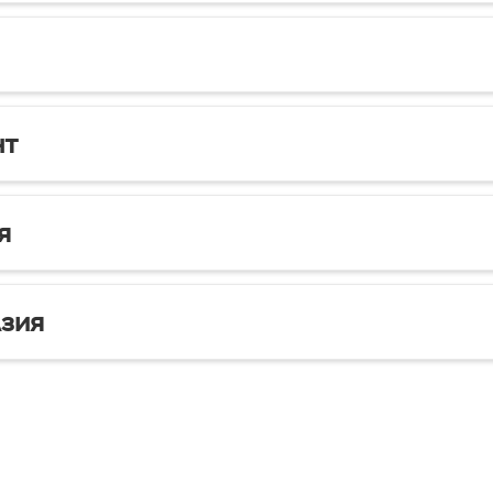
нт
я
зия