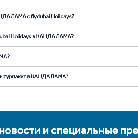
НДАЛАМА с flydubai Holidays?
ydubai Holidays в КАНДАЛАМА?
АМА?
ать турпакет в КАНДАЛАМА?
 новости и специальные пр