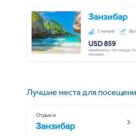
Занзибар
1 ночей
Вк
USD 859
Авиабилеты + Гостиница + Н
человека
Лучшие места для посещени
Отдых в
Занзибар