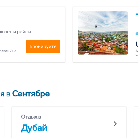
лючены рейсы
Бронируйте
алоги / на
А
ч
я в
Сентябре
Отдых в
Дубай