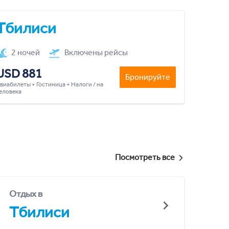
Тбилиси
2 ночей
Включены рейсы
USD 881
Бронируйте
виабилеты + Гостиница + Налоги / на
еловека
Посмотреть все
Отдых в
Тбилиси