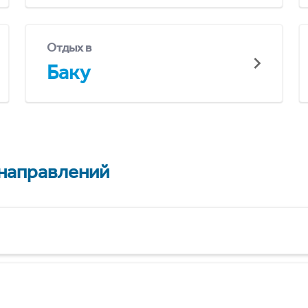
Отдых в
Баку
 направлений