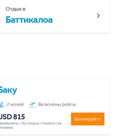
Отдых в
Баттикалоа
Баку
2 ночей
Включены рейсы
USD 815
Бронируйте
виабилеты + Гостиница + Налоги / на
еловека