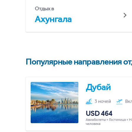
Отдых в
Ахунгала
Популярные направления отд
Дубай
3 ночей
Вк
USD 464
Авиабилеты + Гостиница + Н
человека