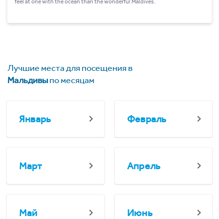
feel at one with the ocean than the wonderful Maldives.
Лучшие места для посещения в
Мальдивы
по месяцам
Январь
Февраль
Март
Апрель
Май
Июнь