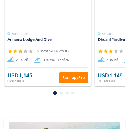
Hoarafushi
Fehiali
Annama Lodge And Dive
Dhoani Maldives
3-звездочный отель
3
2 ночей
Включены рейсы
2 ночей
USD 1,145
USD 1,149
Бронируйте
на человека
на человека