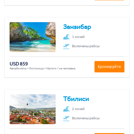
Занзибар
1 ночей
Включены рейсы
USD 859
Бронируйте
Авиабилеты + Гостиница + Налоги / на человека
Тбилиси
2 ночей
Включены рейсы