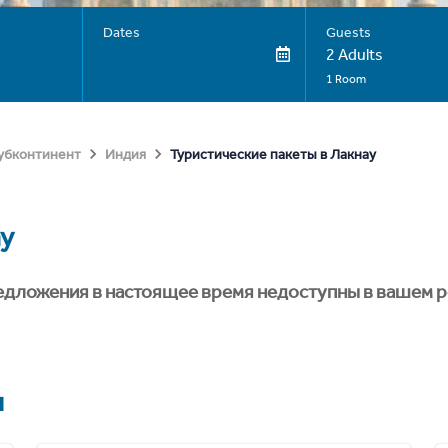
Dates
Guests
2 Adults
1 Room
Туристические пакеты в Лакнау
субконтинент
Индия
у
едложения в настоящее время недоступны в вашем р
я