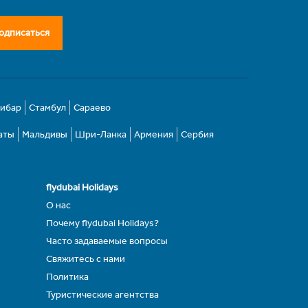
одписаться
зибар
Стамбул
Сараево
аты
Мальдивы
Шри-Ланка
Армения
Сербия
flydubai Holidays
О нас
Почему flydubai Holidays?
Часто задаваемые вопросы
Свяжитесь с нами
Политика
Туристические агентства