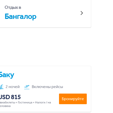
Отдых в
Бангалор
Баку
2 ночей
Включены рейсы
USD 815
Бронируйте
виабилеты + Гостиница + Налоги / на
еловека