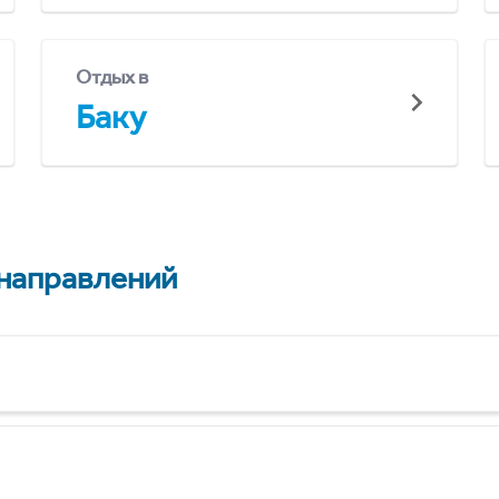
Отдых в
Баку
 направлений