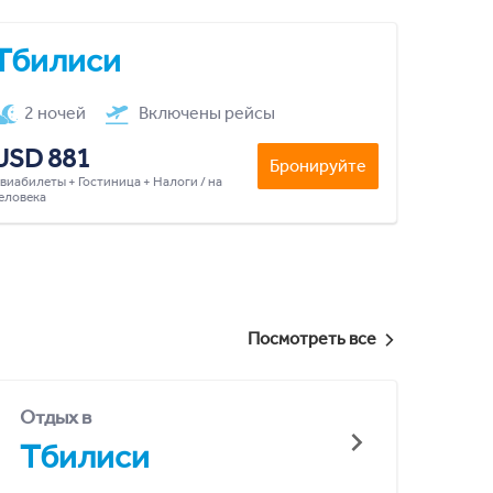
Тбилиси
2 ночей
Включены рейсы
USD 881
Бронируйте
виабилеты + Гостиница + Налоги / на
еловека
Посмотреть все
Отдых в
Тбилиси