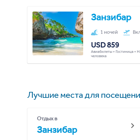
Занзибар
1 ночей
Вк
USD 859
Авиабилеты + Гостиница + Н
человека
Лучшие места для посещени
Отдых в
Занзибар