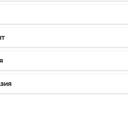
нт
я
зия