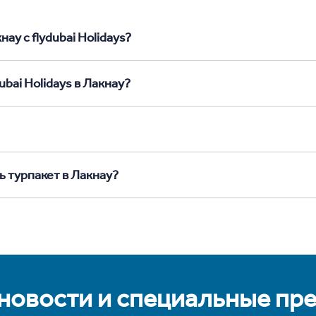
ау с flydubai Holidays?
ubai Holidays в Лакнау?
ь турпакет в Лакнау?
 новости и специальные пр