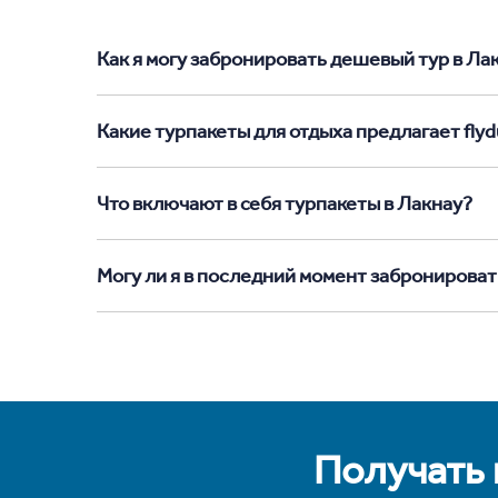
Как я могу забронировать дешевый тур в Лакн
Какие турпакеты для отдыха предлагает flyd
Что включают в себя турпакеты в Лакнау?
Могу ли я в последний момент забронироват
Получать