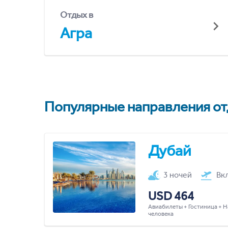
Отдых в
Агра
Популярные направления отд
Дубай
3 ночей
Вк
USD 464
Авиабилеты + Гостиница + Н
человека