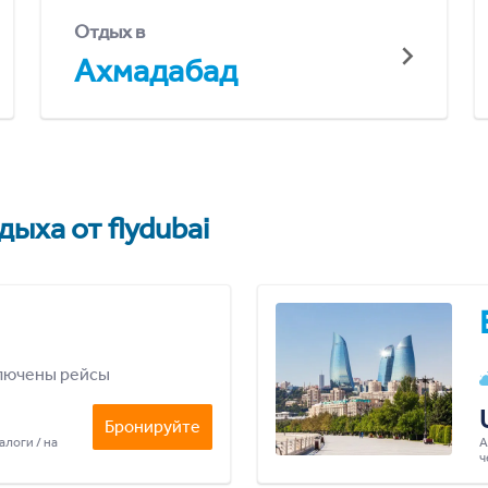
Отдых в
Ахмадабад
ыха от flydubai
лючены рейсы
Бронируйте
алоги / на
А
ч