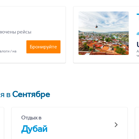
лючены рейсы
Бронируйте
алоги / на
А
ч
я в
Сентябре
Отдых в
Дубай