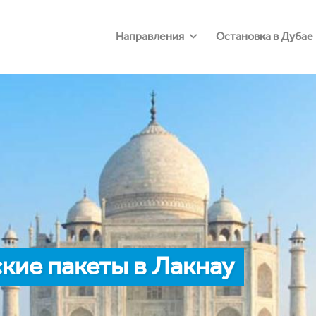
Направления
Остановка в Дубае
кие пакеты в Лакнау