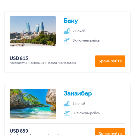
Баку
2 ночей
Включены рейсы
USD 815
Бронируйте
Авиабилеты + Гостиница + Налоги / на человека
Занзибар
1 ночей
Включены рейсы
USD 859
Бронируйте