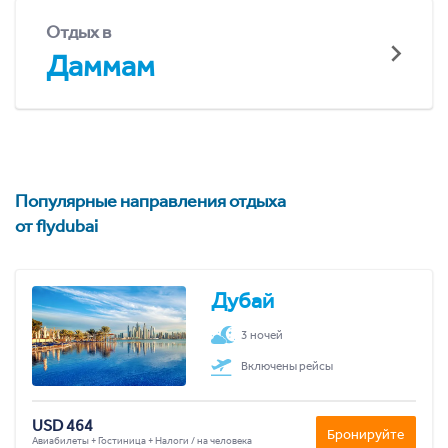
Отдых в
Даммам
Популярные направления отдыха
от flydubai
Дубай
3 ночей
Включены рейсы
USD 464
Бронируйте
Авиабилеты + Гостиница + Налоги / на человека