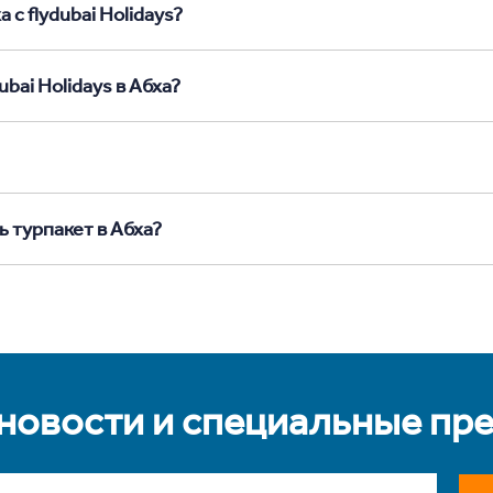
 с flydubai Holidays?
bai Holidays в Абха?
ь турпакет в Абха?
 новости и специальные пр