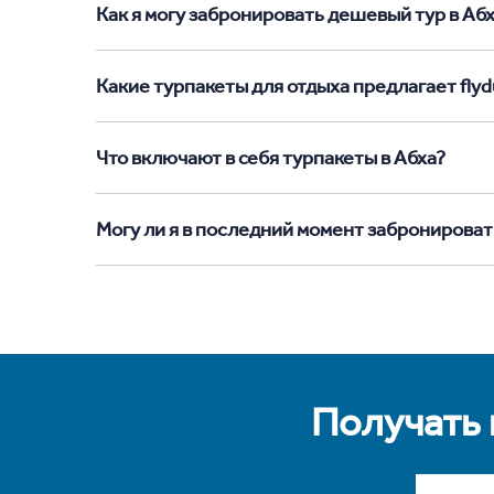
Как я могу забронировать дешевый тур в Абха
Какие турпакеты для отдыха предлагает flydu
Что включают в себя турпакеты в Абха?
Могу ли я в последний момент забронироват
Получать