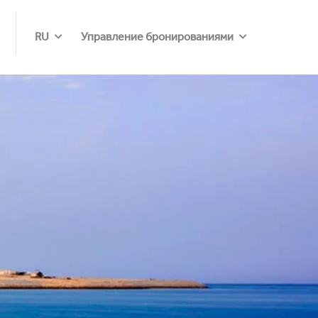
RU
Управление бронированиями