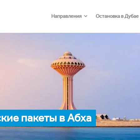
Направления
Остановка в Дубае
кие пакеты в Абха