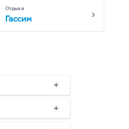
Отдых в
Гассим