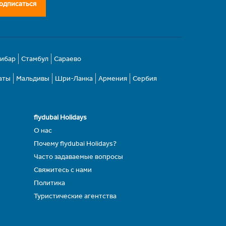
одписаться
зибар
Стамбул
Сараево
аты
Мальдивы
Шри-Ланка
Армения
Сербия
flydubai Holidays
О нас
Почему flydubai Holidays?
Часто задаваемые вопросы
Свяжитесь с нами
Политика
Туристические агентства