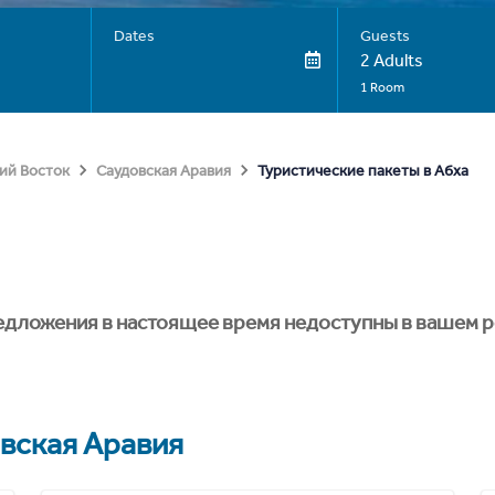
Dates
Guests
2 Adults
1 Room
Туристические пакеты в Абха
ий Восток
Саудовская Аравия
едложения в настоящее время недоступны в вашем р
вская Аравия