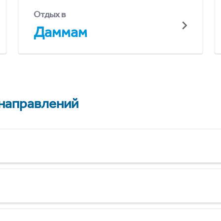
Отдых в
Даммам
 направлений