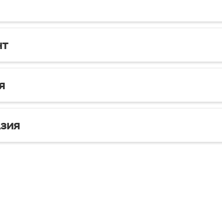
нт
я
зия