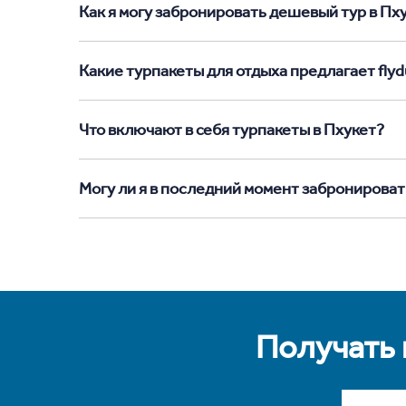
Как я могу забронировать дешевый тур в Пхук
Какие турпакеты для отдыха предлагает flydu
Что включают в себя турпакеты в Пхукет?
Могу ли я в последний момент забронироват
Получать