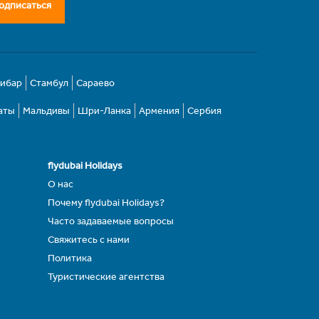
одписаться
зибар
Стамбул
Сараево
аты
Мальдивы
Шри-Ланка
Армения
Сербия
flydubai Holidays
О нас
Почему flydubai Holidays?
Часто задаваемые вопросы
Свяжитесь с нами
Политика
Туристические агентства