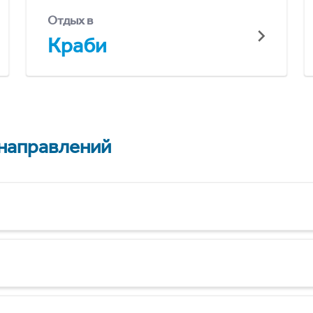
Отдых в
Краби
 направлений