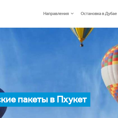
Направления
Остановка в Дубае
кие пакеты в Пхукет