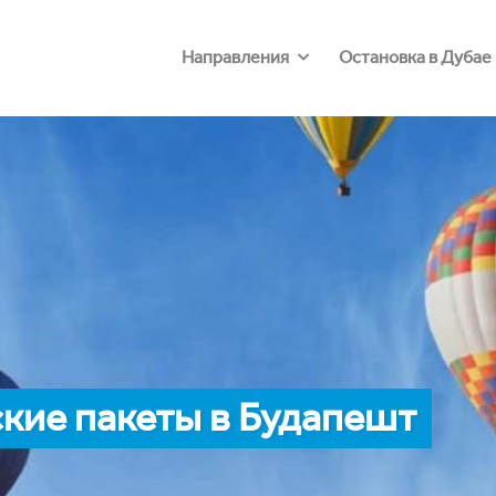
Направления
Остановка в Дубае
кие пакеты в Будапешт