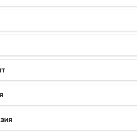
нт
я
зия