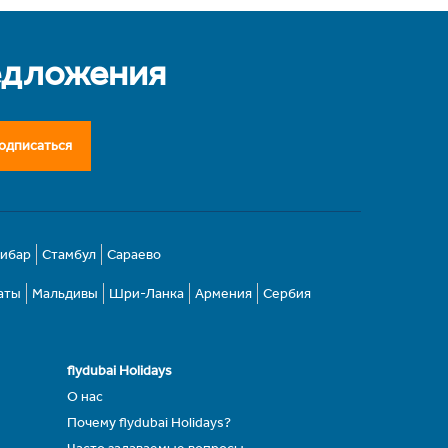
едложения
одписаться
зибар
Стамбул
Сараево
аты
Мальдивы
Шри-Ланка
Армения
Сербия
flydubai Holidays
О нас
Почему flydubai Holidays?