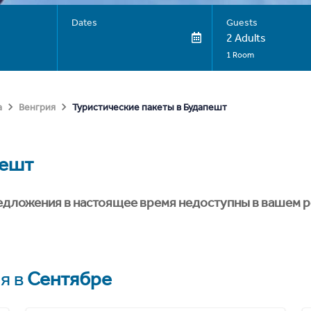
Dates
Guests
2 Adults
1 Room
Туристические пакеты в Будапешт
а
Венгрия
пешт
едложения в настоящее время недоступны в вашем р
я в
Сентябре