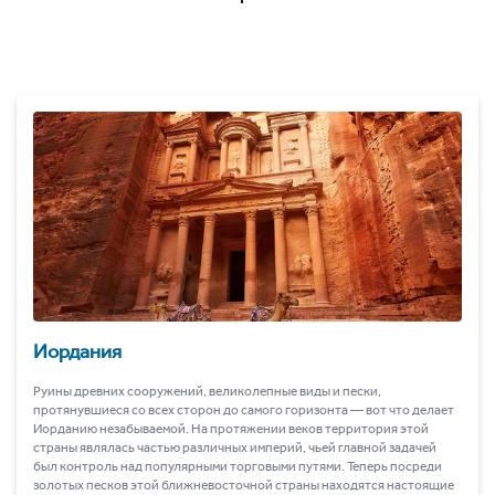
Иордания
Руины древних сооружений, великолепные виды и пески,
протянувшиеся со всех сторон до самого горизонта ― вот что делает
Иорданию незабываемой. На протяжении веков территория этой
страны являлась частью различных империй, чьей главной задачей
был контроль над популярными торговыми путями. Теперь посреди
золотых песков этой ближневосточной страны находятся настоящие