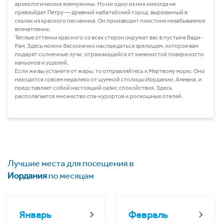
археологические жемчужины. Но ни одно из них никогда не
превзойдет Петру ― древний набатейский город, вырезанный в
скалах из красного песчаника. Он производит поистине незабываемое
впечатление.
Теплые оттенки красного со всех сторон окружат вас в пустыне Вади-
Рам. Здесь можно бесконечно наслаждаться зрелищем, которое вам
подарят солнечные лучи, отражающийся от каменистой поверхности
каньонов и ущелий.
Если же вы устанете от жары, то отправляйтесь к Мертвому морю. Оно
находится совсем недалеко от шумной столицы Иордании, Аммана, и
представляет собой настоящий оазис спокойствия. Здесь
располагается множество спа-курортов и роскошных отелей.
Лучшие места для посещения в
Иордания
по месяцам
Январь
Февраль