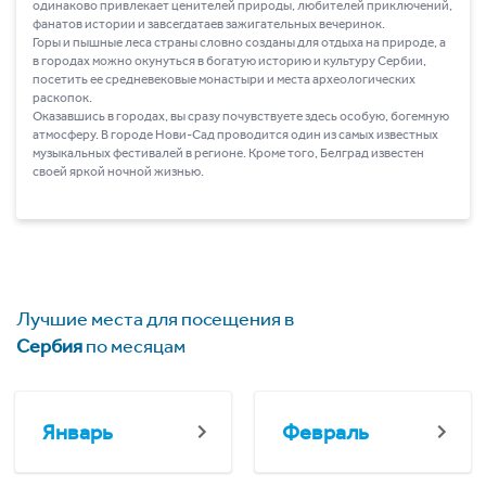
одинаково привлекает ценителей природы, любителей приключений,
фанатов истории и завсегдатаев зажигательных вечеринок.
Горы и пышные леса страны словно созданы для отдыха на природе, а
в городах можно окунуться в богатую историю и культуру Сербии,
посетить ее средневековые монастыри и места археологических
раскопок.
Оказавшись в городах, вы сразу почувствуете здесь особую, богемную
атмосферу. В городе Нови-Сад проводится один из самых известных
музыкальных фестивалей в регионе. Кроме того, Белград известен
своей яркой ночной жизнью.
Лучшие места для посещения в
Сербия
по месяцам
Январь
Февраль