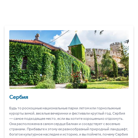
Сербия
Будь то роскошные национальные парки летом или горнолыжные
курорты зимой, веселые вечеринки и фестивали круглый год, Сербия
― самое подходящее место, если вы хотите хорошенько отдохнуть.
Она расположена в самом сердце Балкан и соседствует с восемью
странами. Прибавьте к этому ее разнообразный природный ландшафт,
богатое культурное наследие и историю, и вы поймете, почему Сербия