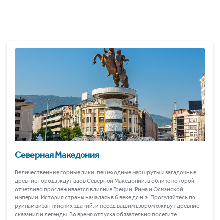
Северная Македония
Величественные горные пики, пешеходные маршруты и загадочные
древние города ждут вас в Северной Македонии, в облике которой
отчетливо прослеживается влияние Греции, Рима и Османской
империи. История страны началась в 6 веке до н.э. Прогуляйтесь по
руинам византийских зданий, и перед вашим взором оживут древние
сказания и легенды. Во время отпуска обязательно посетите