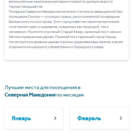
великолепные национальные парки и оцените суровую красоту
горных ландшафтов.
Поездка в Северную Македонию не может считаться завершенной без
посещения Скопье ― столицы страны, расположенной посередине
Балканского полуострова. Этот город известен своим эклектичным
сочетанием чудес и шедевров, созданных как природой, так и
человеком. Посетите огромный Старый базар, каменный мост, каньон
Матка и прекрасные церкви. Поезжайте в старинный город Охрид,
посмотрите на древние церкви и руины средневековых замков, а затем
отдохните на шезлонге у безмятежного Охридского озера.
Лучшие места для посещения в
Северная Македония
по месяцам
Январь
Февраль