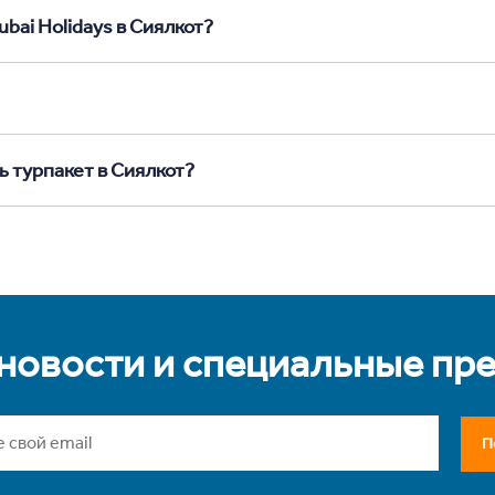
bai Holidays в Сиялкот?
ь турпакет в Сиялкот?
 новости и специальные пр
П