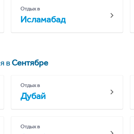
Отдых в
Исламабад
я в
Сентябре
Отдых в
Дубай
Отдых в