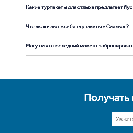
Какие турпакеты для отдыха предлагает flydu
Что включают в себя турпакеты в Сиялкот?
Могу ли я в последний момент забронироват
Получать