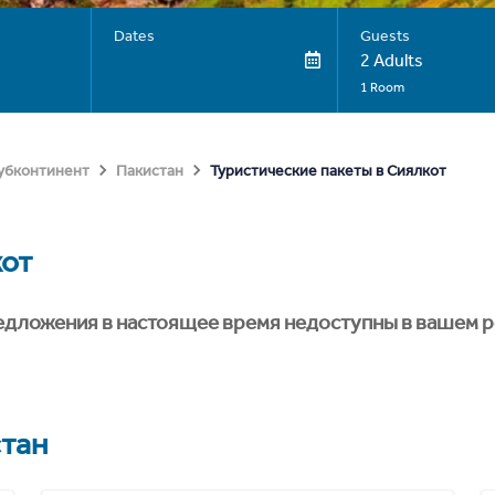
Dates
Guests
2 Adults
1 Room
Туристические пакеты в Сиялкот
субконтинент
Пакистан
от
едложения в настоящее время недоступны в вашем р
тан