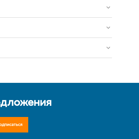
едложения
одписаться