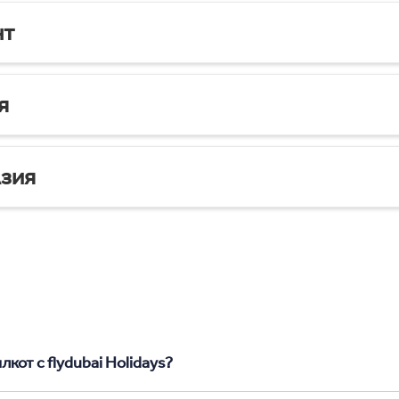
нт
я
зия
кот с flydubai Holidays?