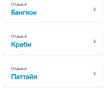
Отдых в
Бангкок
Отдых в
Краби
Отдых в
Паттайя