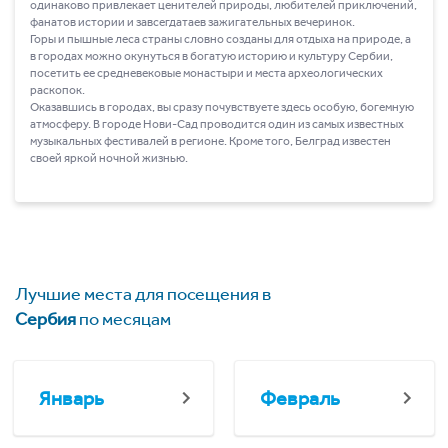
одинаково привлекает ценителей природы, любителей приключений,
фанатов истории и завсегдатаев зажигательных вечеринок.
Горы и пышные леса страны словно созданы для отдыха на природе, а
в городах можно окунуться в богатую историю и культуру Сербии,
посетить ее средневековые монастыри и места археологических
раскопок.
Оказавшись в городах, вы сразу почувствуете здесь особую, богемную
атмосферу. В городе Нови-Сад проводится один из самых известных
музыкальных фестивалей в регионе. Кроме того, Белград известен
своей яркой ночной жизнью.
Лучшие места для посещения в
Сербия
по месяцам
Январь
Февраль