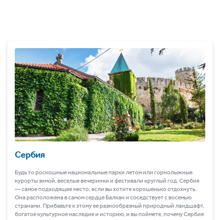
Сербия
Будь то роскошные национальные парки летом или горнолыжные
курорты зимой, веселые вечеринки и фестивали круглый год, Сербия
― самое подходящее место, если вы хотите хорошенько отдохнуть.
Она расположена в самом сердце Балкан и соседствует с восемью
странами. Прибавьте к этому ее разнообразный природный ландшафт,
богатое культурное наследие и историю, и вы поймете, почему Сербия