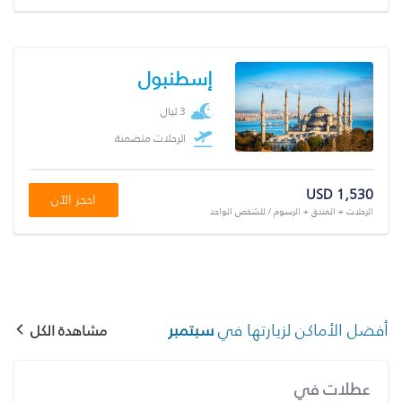
إسطنبول
3 ليال
الرحلات متضمنة
USD 1,530
احجز الآن
الرحلات + الفندق + الرسوم / للشخص الواحد
أفضل الأماكن لزيارتها في
سبتمبر
مشاهدة الكل
عطلات في