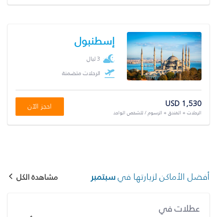
إسطنبول
3 ليال
الرحلات متضمنة
USD 1,530
احجز الآن
الرحلات + الفندق + الرسوم / للشخص الواحد
أفضل الأماكن لزيارتها في
سبتمبر
مشاهدة الكل
عطلات في