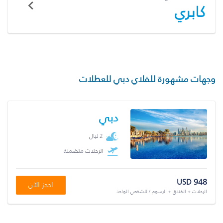
كابري
وجهات مشهورة للفلاي دبي للعطلات
دبي
2 ليال
الرحلات متضمنة
USD 948
احجز الآن
الرحلات + الفندق + الرسوم / للشخص الواحد