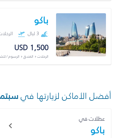
باكو
3 ليال
الرحلا
USD 1,500
الرحلات + الفندق + الرسوم / لل
أفضل الأماكن لزيارتها في
سبتمب
عطلات في
باكو