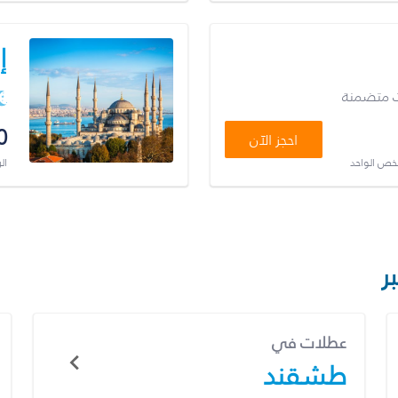
إ
ت متضمنة
0
احجز الآن
شخص الواحد
ال
ر
عطلات في
طشقند