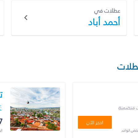
عطلات في
أحمد أباد
طلات
ت
ت متضمنة
7
احجز الآن
شخص الواحد
ال