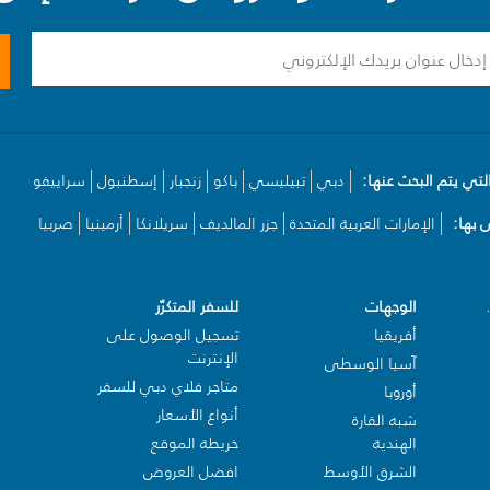
لتي يتم البحث عنها:
دبي
تبيليسي
باكو
زنجبار
إسطنبول
سراييفو
بها:
الإمارات العربية المتحدة
جزر المالديف
سريلانكا
أرمينيا
صربيا
الوجهات
للسفر المتكرّر
أفريقيا
تسجيل الوصول على
الإنترنت
آسيا الوسطى
متاجر فلاي دبي للسفر
أوروبا
أنواع الأسعار
شبه القارة
الهندية
خريطة الموقع
الشرق الأوسط
افضل العروض