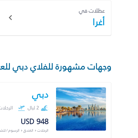
عطلات في
أغرا
وجهات مشهورة للفلاي دبي للع
دبي
2 ليال
الرحلا
USD 948
الرحلات + الفندق + الرسوم / لل