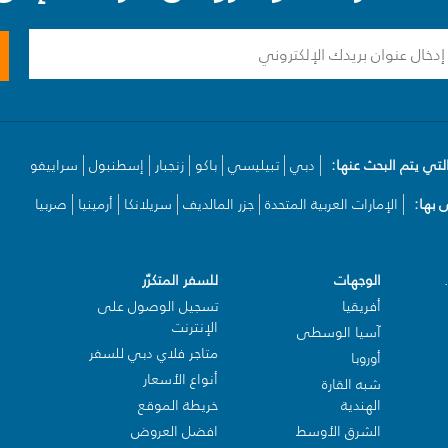
لتي يتم البحث عنها:
دبي
تبيليسي
باكو
زنجبار
إسطنبول
سراييفو
بها:
الإمارات العربية المتحدة
جزر المالديف
سريلانكا
أرمينيا
صربيا
الوجهات
للسفر المتكرّر
أفريقيا
تسجيل الوصول على
الإنترنت
آسيا الوسطى
متاجر فلاي دبي للسفر
أوروبا
أنواع الأسعار
شبه القارة
الهندية
خريطة الموقع
الشرق الأوسط
افضل العروض