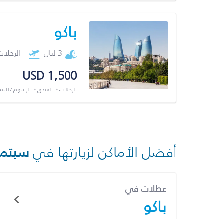
باكو
3 ليال
الرحلا
USD 1,500
الرحلات + الفندق + الرسوم / لل
أفضل الأماكن لزيارتها في
سبتمب
عطلات في
باكو