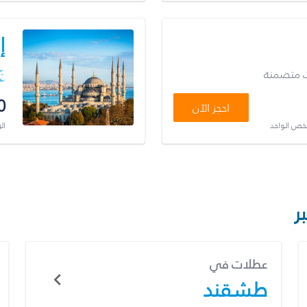
إ
ت متضمنة
0
احجز الآن
شخص الواحد
ال
ر
عطلات في
طشقند