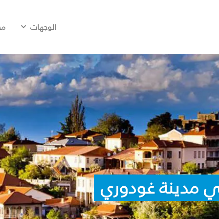
الوجهات
مح
ي مدينة غودوري