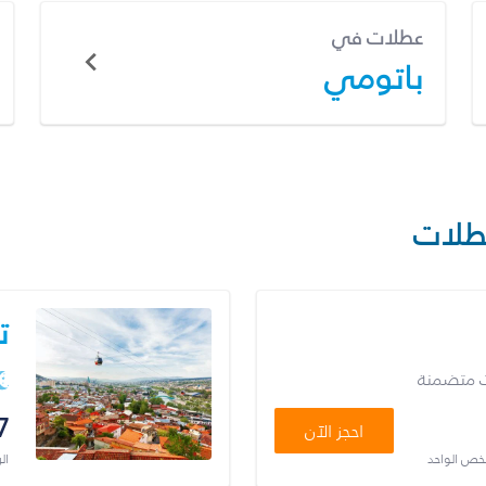
عطلات في
باتومي
طلات
ت
ت متضمنة
7
احجز الآن
شخص الواحد
ال