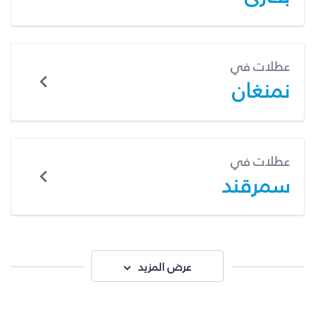
عطلات في
نمنغان
عطلات في
سمرقند
عرض المزيد