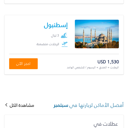
إسطنبول
3 ليال
الرحلات متضمنة
USD 1,530
احجز الآن
الرحلات + الفندق + الرسوم / للشخص الواحد
أفضل الأماكن لزيارتها في
سبتمبر
مشاهدة الكل
عطلات في