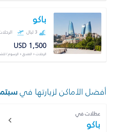
باكو
3 ليال
الرحلا
USD 1,500
الرحلات + الفندق + الرسوم / لل
أفضل الأماكن لزيارتها في
سبتمب
عطلات في
باكو