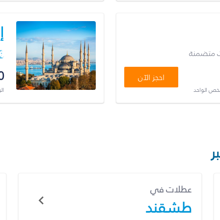
إ
ت متضمنة
0
احجز الآن
شخص الواحد
ال
ر
عطلات في
طشقند