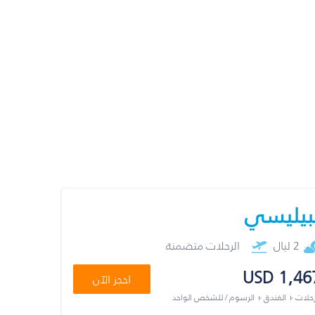
بيليسي
2 ليال
الرحلات متضمنة
USD 1,46
احجز الآن
رحلات + الفندق + الرسوم / للشخص الواحد