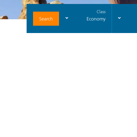
Class
Search
Economy