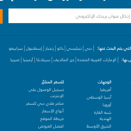
لتي يتم البحث عنها:
دبي
تبيليسي
باكو
زنجبار
إسطنبول
سراييفو
بها:
الإمارات العربية المتحدة
جزر المالديف
سريلانكا
أرمينيا
صربيا
الوجهات
للسفر المتكرّر
أفريقيا
تسجيل الوصول على
الإنترنت
آسيا الوسطى
متاجر فلاي دبي للسفر
أوروبا
أنواع الأسعار
شبه القارة
الهندية
خريطة الموقع
الشرق الأوسط
افضل العروض