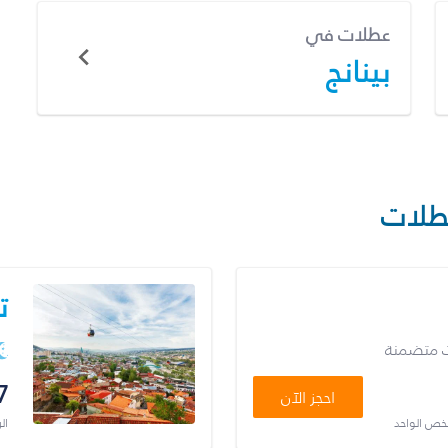
عطلات في
بينانج
طلات
ت
ت متضمنة
7
احجز الآن
شخص الواحد
ال