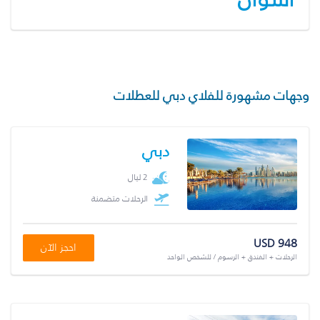
وجهات مشهورة للفلاي دبي للعطلات
دبي
2 ليال
الرحلات متضمنة
USD 948
احجز الآن
الرحلات + الفندق + الرسوم / للشخص الواحد