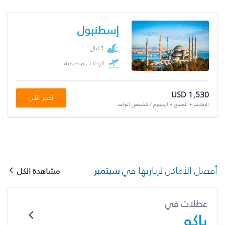
إسطنبول
3 ليال
الرحلات متضمنة
USD 1,530
احجز الآن
الرحلات + الفندق + الرسوم / للشخص الواحد
أفضل الأماكن لزيارتها في
سبتمبر
مشاهدة الكل
عطلات في
باكو