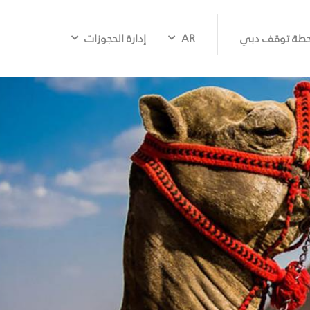
طة توقف دبي
AR
إدارة الحجوزات