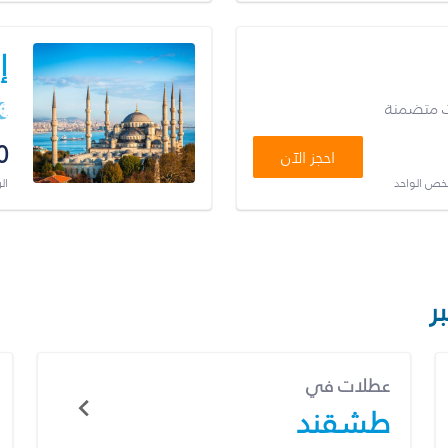
إ
ت متضمنة
0
احجز الآن
شخص الواحد
ال
ر
عطلات في
طشقند