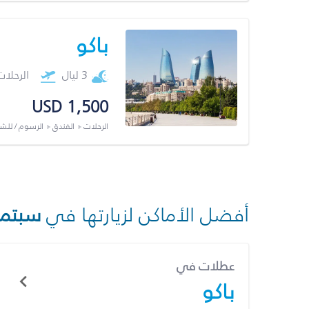
باكو
3 ليال
الرحلا
USD 1,500
الرحلات + الفندق + الرسوم / لل
أفضل الأماكن لزيارتها في
سبتمب
عطلات في
باكو