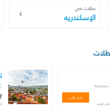
عطلات في
الإسكندريه
طلات
ت
ت متضمنة
7
احجز الآن
شخص الواحد
ال