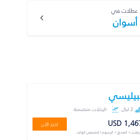
عطلات في
أسوان
بيليسي
2 ليال
الرحلات متضمنة
USD 1,46
احجز الآن
رحلات + الفندق + الرسوم / للشخص الواحد