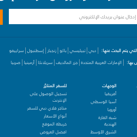
لتي يتم البحث عنها:
دبي
تبيليسي
باكو
زنجبار
إسطنبول
سراييفو
بها:
الإمارات العربية المتحدة
جزر المالديف
سريلانكا
أرمينيا
صربيا
الوجهات
للسفر المتكرّر
أفريقيا
تسجيل الوصول على
الإنترنت
آسيا الوسطى
متاجر فلاي دبي للسفر
أوروبا
أنواع الأسعار
شبه القارة
الهندية
خريطة الموقع
الشرق الأوسط
افضل العروض