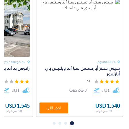
25 Opata Jacka Rybinskiego
Jaglana 6E/4
سيتي سنتر أبارتمنتس سبا آند ويلنيس باي
راتوس بد آند بر
أبارتمور
*
4*
2 ليال
الرحلات متضمنة
2 ليال
USD 1,545
USD 1,540
احجز الآن
للشخص الواحد
للشخص الواحد