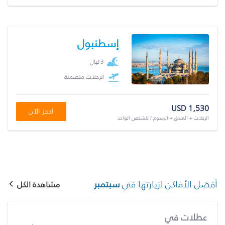
إسطنبول
3 ليال
الرحلات متضمنة
USD 1,530
احجز الآن
الرحلات + الفندق + الرسوم / للشخص الواحد
أفضل الأماكن لزيارتها في
سبتمبر
مشاهدة الكل
عطلات في