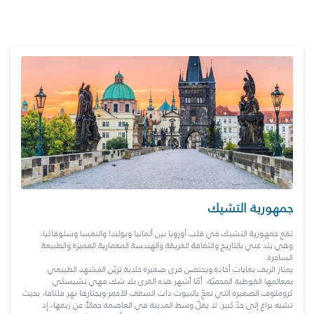
جمهورية التشيك
تقع جمهورية التشيك في قلب أوروبا بين ألمانيا وبولندا والنمسا وسلوفاكيا،
وهي بلد غني بالتاريخ والثقافة العريقة والهندسة المعمارية المميزة والطبيعة
الساحرة.
يمتاز الريف بغابات أخاذة ويحتضن قرى صغيرة خلابة تزيّن المشهد الطبيعي
بمعالمها القوطية المحميّة. أمّا أشهر هذه القرى بلا شك فهي تشيسكي
كروملوف الصغيرة التي تعجّ بالبيوت ذات السقف الأحمر ويجتازها نهر فلتافا، بحيث
تشبه براغ إلى حدّ كبير. لا يقلّ وسط المدينة في العاصمة جمالاً عن ريفها، إذ