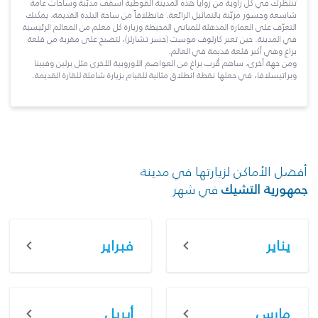
تنتظرك في كل زاوية من زوايا هذه المدينة القوطية أسقف مدبّبة وساحات عامة
شاسعة وجسور مزيّنة بالتماثيل الرائعة. فانطلاقاً من ساحة البلدة القديمة، يمكنك
التعرّف على العمارة المذهلة للمباني المحيطة وزيارة كل معلم من المعالم الرئيسية
في المدينة. حين تعبر كارلوف موست (جسر تشارلز)، لتصبح على مقربة من قلعة
براغ وهي أكبر قلعة قديمة في العالم.
ومن جهة أخرى، ساهم قُرب براغ من العواصم الأوروبية الأخرى مثل برلين وفيينا
وبراتيسلافا، في جعلها نقطة انطلاق مثالية للقيام بزيارة شاملة للقارة القديمة.
أفضل الأماكن لزيارتها في مدينة
جمهورية التشيك
في شهر
يناير
فبراير
مارس
أبريل