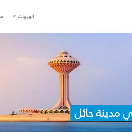
الوجهات
مح
 مدينة حائل