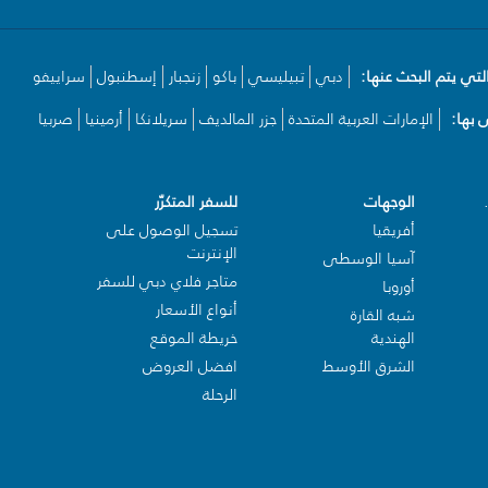
لتي يتم البحث عنها:
دبي
تبيليسي
باكو
زنجبار
إسطنبول
سراييفو
بها:
الإمارات العربية المتحدة
جزر المالديف
سريلانكا
أرمينيا
صربيا
الوجهات
للسفر المتكرّر
أفريقيا
تسجيل الوصول على
الإنترنت
آسيا الوسطى
متاجر فلاي دبي للسفر
أوروبا
أنواع الأسعار
شبه القارة
الهندية
خريطة الموقع
الشرق الأوسط
افضل العروض
الرحلة