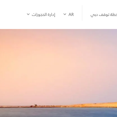
طة توقف دبي
AR
إدارة الحجوزات