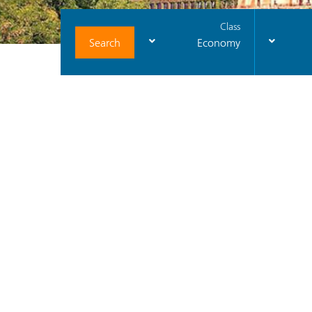
Class
Search
Economy