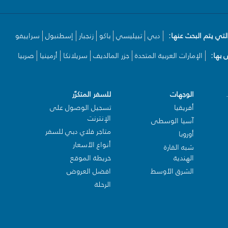
لتي يتم البحث عنها:
دبي
تبيليسي
باكو
زنجبار
إسطنبول
سراييفو
بها:
الإمارات العربية المتحدة
جزر المالديف
سريلانكا
أرمينيا
صربيا
الوجهات
للسفر المتكرّر
أفريقيا
تسجيل الوصول على
الإنترنت
آسيا الوسطى
متاجر فلاي دبي للسفر
أوروبا
أنواع الأسعار
شبه القارة
الهندية
خريطة الموقع
الشرق الأوسط
افضل العروض
الرحلة