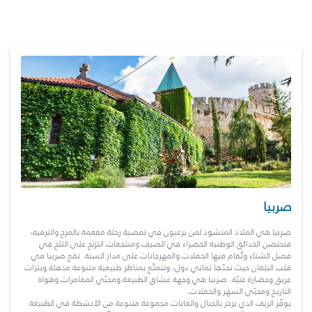
صربيا
صربيا هي الملاذ المنشود لمن يرغبون في تمضية رحلة مفعمة بالمرح والترفيه،
فتحتضن الحدائق الوطنية الخضراء في الصيف ومنتجعات التزلج على الثلج في
فصل الشتاء وتُقام فيها الحفلات والمهرجانات على مدار السنة. تقع صربيا في
قلب البلقان حيث تحدّها ثماني دول، وتتمتّع بمناظر طبيعية متنوعة مذهلة وبتراث
عريق وحضارة غنيّة. صربيا هي وجهة عشاق الطبيعة ومحبّي المغامرات وهواة
التاريخ ومحبّي السهر والحفلات.
يوفّر الريف الذي يزخر بالجبال والغابات مجموعة متنوعة من الأنشطة في الطبيعة