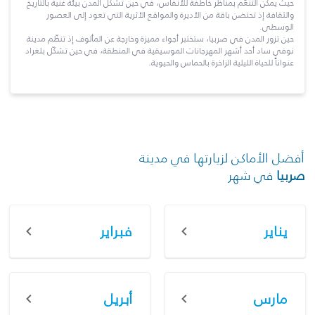
حيث يمكن التنعّم بمناظر خاطفة للأنفاس، في حين تشكّل المدن بيئة غنية بالتاريخ
والثقافة إذ تحتضن باقة من الأديرة والمواقع الأثرية التي تعود إلى العصور
الوسطى.
حين تزور المدن في صربيا، ستختبر أجواء مميزة وخارجة عن المألوف إذ تنظّم مدينة
نوفي ساد أحد أشهر المهرجانات الموسيقية في المنطقة، في حين تشكّل بلغراد
عنواناً للحياة الليلية الزاخرة بالحماس والحيوية.
أفضل الأماكن لزيارتها في مدينة
صربيا
في شهر
يناير
فبراير
مارس
أبريل