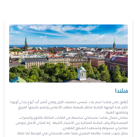
فنلندا
يُطلق على فنلندا اسم بلاد شمس منتصف الليل وهي تُعتبر أحد أروع بلدان أوروبا.
تكتنز هذه الوجهة الخلابة مناظر طبيعية تخطف الأنفاس وتتميز بتاريخها العريق
وثقافتها الغنية.
يتغنى شمال فنلندا بمساحاتٍ شاسعة من الغابات المكللة بالثلوج والبحيرات
المجمدة والأرياف الخلابة المتناثرة بين الأشجار الكثيفة. إنه المكان الأمثل لخوض
مغامراتٍ مشوقة ومشاهدة الشفق القطبي.
يتميّز جنوب فنلندا بطابعه الحضري فيما تقف هلسنكي في الوسط كما حلقة