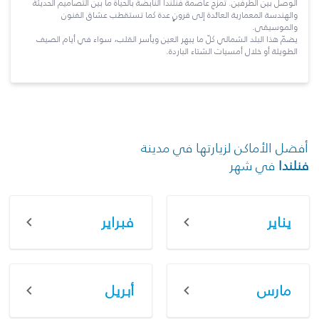
الوصل بين الطرفين. تمزج عاصمة فنلندا النابضة بالحياة ما بين التصاميم الحديثة
والهندسة المعمارية العائدة إلى قرونٍ عدة كما تستقطب عشاق الفنون
والموسيقى.
يضمّ هذا البلد الشمالي كلّ ما يبهر العين ويأسر القلب، سواء في أيام الصيف
الطويلة أو خلال أمسيات الشتاء الباردة.
أفضل الأماكن لزيارتها في مدينة
فنلندا
في شهر
يناير
فبراير
مارس
أبريل