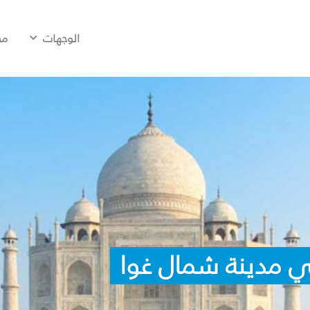
الوجهات
مح
ي مدينة شمال غوا