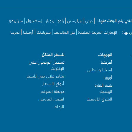
لتي يتم البحث عنها:
دبي
تبيليسي
باكو
زنجبار
إسطنبول
سراييفو
بها:
الإمارات العربية المتحدة
جزر المالديف
سريلانكا
أرمينيا
صربيا
الوجهات
للسفر المتكرّر
أفريقيا
تسجيل الوصول على
الإنترنت
آسيا الوسطى
متاجر فلاي دبي للسفر
أوروبا
أنواع الأسعار
شبه القارة
الهندية
خريطة الموقع
الشرق الأوسط
افضل العروض
الرحلة