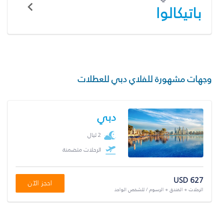
باتيكالوا
وجهات مشهورة للفلاي دبي للعطلات
دبي
2 ليال
الرحلات متضمنة
USD 627
احجز الآن
الرحلات + الفندق + الرسوم / للشخص الواحد