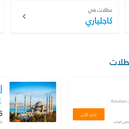
عطلات في
كاجلياري
طلات
إ
ت متضمنة
5
احجز الآن
شخص الواحد
ال