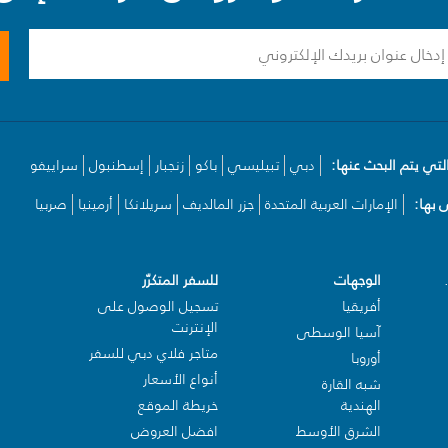
لتي يتم البحث عنها:
دبي
تبيليسي
باكو
زنجبار
إسطنبول
سراييفو
بها:
الإمارات العربية المتحدة
جزر المالديف
سريلانكا
أرمينيا
صربيا
الوجهات
للسفر المتكرّر
أفريقيا
تسجيل الوصول على
الإنترنت
آسيا الوسطى
متاجر فلاي دبي للسفر
أوروبا
أنواع الأسعار
شبه القارة
الهندية
خريطة الموقع
الشرق الأوسط
افضل العروض