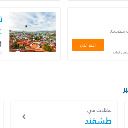
ت
ت متضمنة
1
احجز الآن
شخص الواحد
ال
ر
عطلات في
طشقند