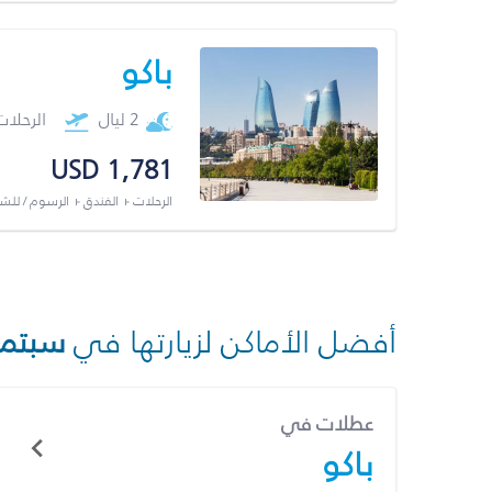
باكو
2 ليال
الرحلا
USD 1,781
الرحلات + الفندق + الرسوم / لل
أفضل الأماكن لزيارتها في
سبتمب
عطلات في
باكو