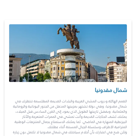
شمال مقدونيا
القمم الهائلة ودروب المشي الغريبة والبلدات القديمة المطلسمة تنتظرك في
شمال مقدونيا، وهي دولة تشتهر بمزيجها المذهل من الجذور اليونانية والرومانية
والعثمانية. وبفضل تاريخها الطويل الذي يعود إلى القرن السادس قبل الميلاد،
يمكنك كشف الحكايات القديمة وأنت تمشي في الممرات المتعرجة والآثار
البيزنطية المنهارة في الماضي. كما يمكنك الاستمتاع بجمال المتنزهات الوطنية
المترامية الأطراف وسلسلة الجبال المسننة أثناء عطلتك.
ولكن ضع في اعتبارك بأن أحلام سياحتك في شمال مقدونيا لا تكتمل دون زيارة