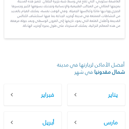
العاصمة سكوبي، التي تقع في وسط شبه جزيرة البلقان. تتميز هذه المدينة
بمزيجها المثالي من العجائب الطبيعية والإنسانية وتجذبك بسوقها الكبير وجسرها
الحجري وواديها ماتكا وكنائسها الجميلة. وفي الوقت نفسه، يمكنك القيام بالعديد
من النشاطات الممتعة في مدينة أوخريد الجذابة بما فيها استكشاف الكنائس
القديمة وأطلال القلعة التي يعود تاريخها إلى القرون الوسطى وبعد جولة مرهقة
من هذه المعالم التراثية، يمكنك الاسترخاء على طول بحيرة أوخريد الهادئة.
أفضل الأماكن لزيارتها في مدينة
شمال مقدونيا
في شهر
يناير
فبراير
مارس
أبريل