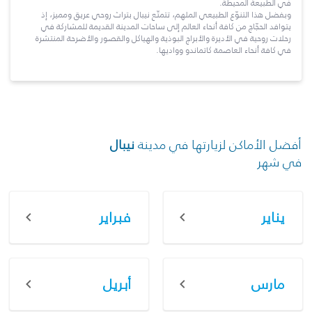
في الطبيعة المحيطة.
وبفضل هذا التنوّع الطبيعي الملهم، تتمتّع نيبال بتراث روحي عريق ومميز، إذ
يتوافد الحجّاج من كافة أنحاء العالم إلى ساحات المدينة القديمة للمشاركة في
رحلات روحية في الأديرة والأبراج البوذية والهياكل والقصور والأضرحة المنتشرة
في كافة أنحاء العاصمة كاتماندو وواديها.
أفضل الأماكن لزيارتها في مدينة
نيبال
في شهر
يناير
فبراير
مارس
أبريل