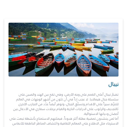
نيبال
تضمّ نيبال أعلى القمم على وجه الأرض، وهي تقع بين الهند والصين على
سلسلة جبال هيمالايا. لا عجب إذاً في أن تكون من أشهر الوجهات في العالم
للتنزّه سيراً على الأقدام وتسلّق الجبال، وتوفر أيضاً عدّد من التجارب الأخرى
كالتجديف والركوب على الدراجات النارية والقيام برحلات سفاري في الأدغال بين
أحضان وديانها الاستوائية.
أما لمن ينشدون تمضية عطلة أكثر هدوءاً، فيمكنهم الاستمتاع بأنشطة تبعث على
الاسترخاء مثل الاطلاع على المعالم الثقافية واكتشاف المناظر الخاطفة للأنفاس