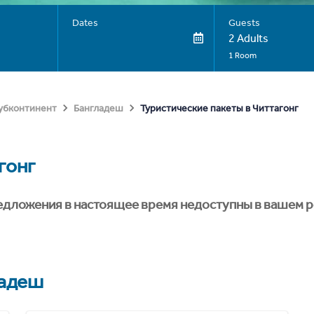
Dates
Guests
2 Adults
1 Room
Туристические пакеты в Читтагонг
субконтинент
Бангладеш
гонг
едложения в настоящее время недоступны в вашем р
ладеш