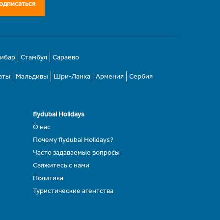
одписаться
зибар
Стамбул
Сараево
аты
Мальдивы
Шри-Ланка
Армения
Сербия
flydubai Holidays
О нас
Почему flydubai Holidays?
Часто задаваемые вопросы
Свяжитесь с нами
Политика
Туристические агентства