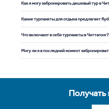
Как я могу забронировать дешевый тур в Читт
Какие турпакеты для отдыха предлагает flydu
Что включают в себя турпакеты в Читтагонг?
Могу ли я в последний момент забронироват
Получать