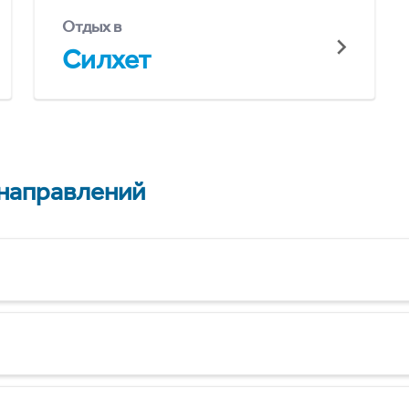
Отдых в
Силхет
 направлений