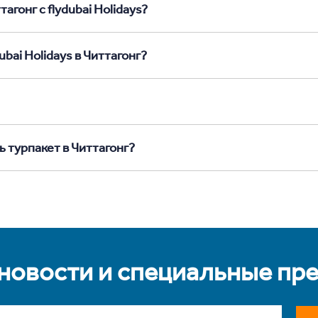
агонг с flydubai Holidays?
bai Holidays в Читтагонг?
ь турпакет в Читтагонг?
 новости и специальные пр