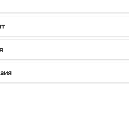
нт
я
зия