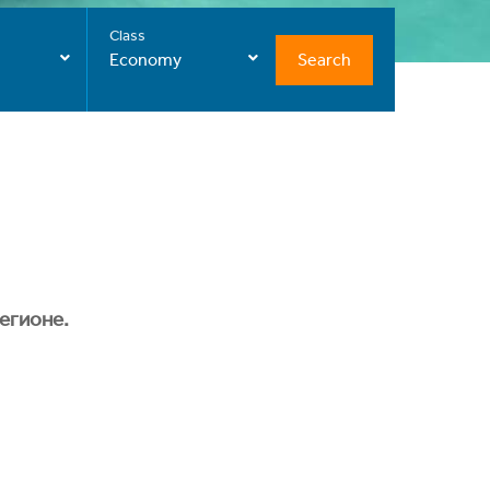
Class
Search
Economy
егионе.