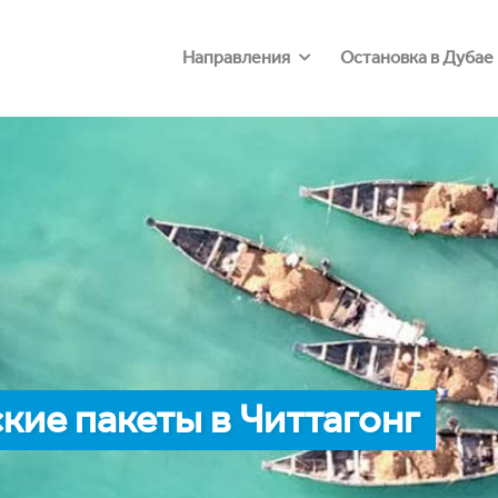
Направления
Остановка в Дубае
ие пакеты в Читтагонг