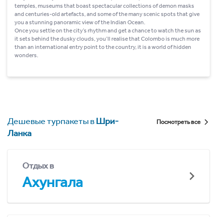
temples, museums that boast spectacular collections of demon masks
and centuries-old artefacts, and some of the many scenic spots that give
you a stunning panoramic view of the Indian Ocean.
Once you settle on the city’s rhythm and get a chance to watch the sun as
it sets behind the dusky clouds, you’ll realise that Colombo is much more
than an international entry point to the country, it is a world of hidden
wonders.
Дешевые турпакеты в
Шри-
Посмотреть все
Ланка
Отдых в
Ахунгала