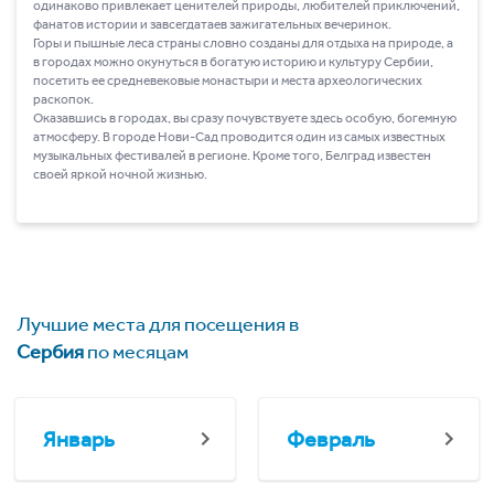
одинаково привлекает ценителей природы, любителей приключений,
фанатов истории и завсегдатаев зажигательных вечеринок.
Горы и пышные леса страны словно созданы для отдыха на природе, а
в городах можно окунуться в богатую историю и культуру Сербии,
посетить ее средневековые монастыри и места археологических
раскопок.
Оказавшись в городах, вы сразу почувствуете здесь особую, богемную
атмосферу. В городе Нови-Сад проводится один из самых известных
музыкальных фестивалей в регионе. Кроме того, Белград известен
своей яркой ночной жизнью.
Лучшие места для посещения в
Сербия
по месяцам
Январь
Февраль