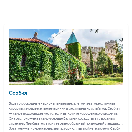
Сербия
Будь то роскошные национальные парки летом или горнолыжные
курорты зимой, веселые вечеринки и фестивали круглый год, Сербия
― самое подходящее место, если вы хотите хорошенько отдохнуть.
Она расположена в самом сердце Балкан и соседствует с восемью
странами. Прибавьте к этому ее разнообразный природный ландшафт,
богатое культурное наследие и историю, и вы поймете, почему Сербия