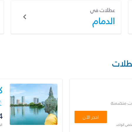
عطلات في
الدمام
طلات
ك
ات متضمنة
4
احجز الآن
شخص الواحد
ال