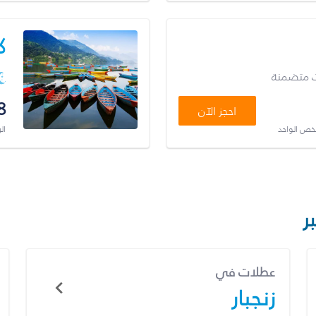
ك
ت متضمنة
8
احجز الآن
شخص الواحد
ال
ر
عطلات في
زنجبار