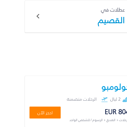
عطلات في
القصيم
ولومبو
2 ليال
الرحلات متضمنة
EUR 80
احجز الآن
رحلات + الفندق + الرسوم / للشخص الواحد