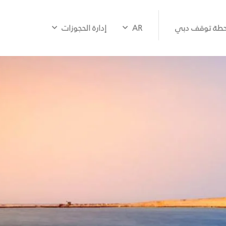
طة توقف دبي
AR
إدارة الحجوزات