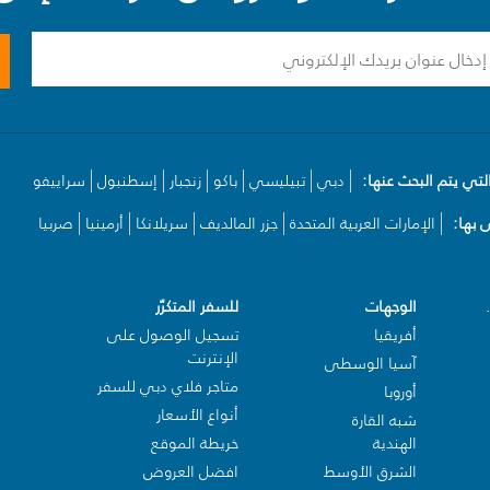
لتي يتم البحث عنها:
دبي
تبيليسي
باكو
زنجبار
إسطنبول
سراييفو
بها:
الإمارات العربية المتحدة
جزر المالديف
سريلانكا
أرمينيا
صربيا
الوجهات
للسفر المتكرّر
أفريقيا
تسجيل الوصول على
الإنترنت
آسيا الوسطى
متاجر فلاي دبي للسفر
أوروبا
أنواع الأسعار
شبه القارة
الهندية
خريطة الموقع
الشرق الأوسط
افضل العروض