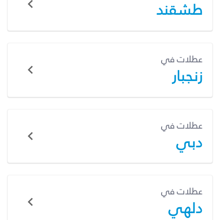
طشقند
عطلات في
زنجبار
عطلات في
دبي
عطلات في
دلهي