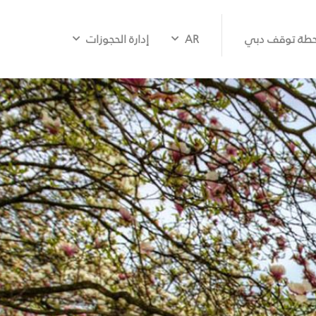
طة توقف دبي
AR
إدارة الحجوزات