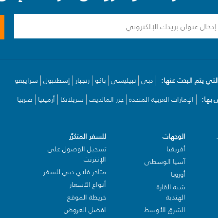
لتي يتم البحث عنها:
دبي
تبيليسي
باكو
زنجبار
إسطنبول
سراييفو
بها:
الإمارات العربية المتحدة
جزر المالديف
سريلانكا
أرمينيا
صربيا
الوجهات
للسفر المتكرّر
أفريقيا
تسجيل الوصول على
الإنترنت
آسيا الوسطى
متاجر فلاي دبي للسفر
أوروبا
أنواع الأسعار
شبه القارة
الهندية
خريطة الموقع
الشرق الأوسط
افضل العروض