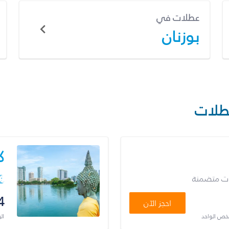
عطلات في
بوزنان
طلات
ك
ات متضمنة
4
احجز الآن
شخص الواحد
ال