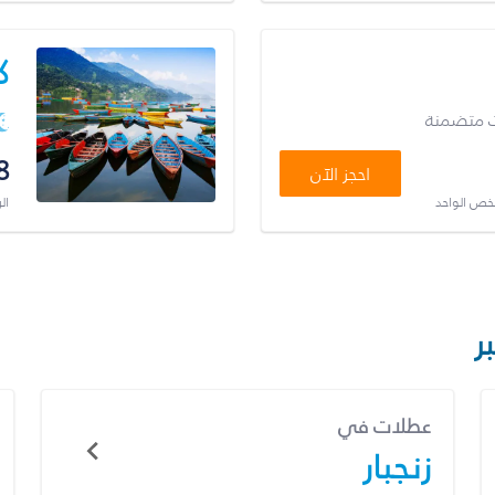
ك
ت متضمنة
8
احجز الآن
شخص الواحد
ال
ر
عطلات في
زنجبار