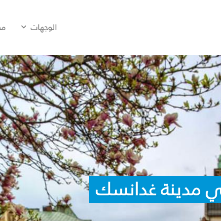
الوجهات
مح
ي مدينة غدانسك