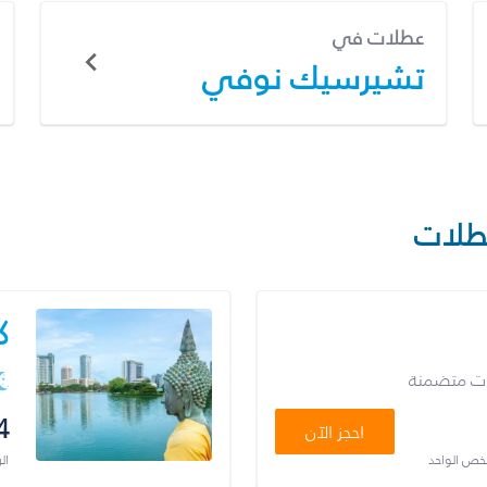
عطلات في
تشيرسيك نوفي
طلات
ك
ات متضمنة
4
احجز الآن
شخص الواحد
ال