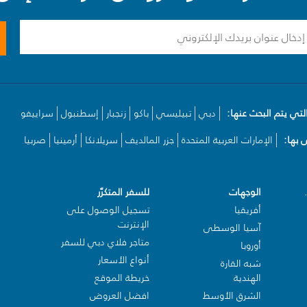
لتي يتم البحث عنها:
دبي
تبيليسي
باكو
زنجبار
إسطنبول
سراييفو
بها:
الإمارات العربية المتحدة
جزر المالديف
سريلانكا
أرمينيا
صربيا
الوجهات
للسفر المتكرّر
أفريقيا
تسجيل الوصول على
الإنترنت
آسيا الوسطى
متاجر فلاي دبي للسفر
أوروبا
أنواع الأسعار
شبه القارة
الهندية
خريطة الموقع
الشرق الأوسط
افضل العروض