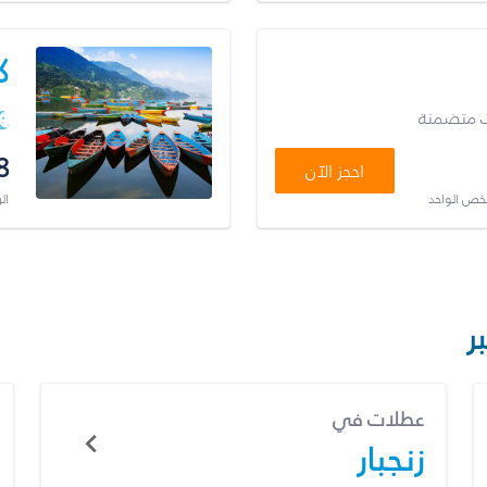
ك
ت متضمنة
8
احجز الآن
شخص الواحد
ال
ر
عطلات في
زنجبار