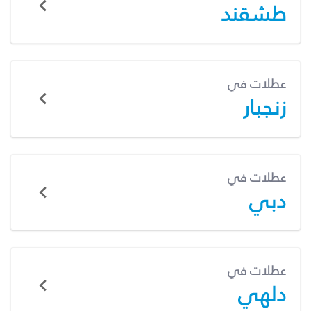
طشقند
عطلات في
زنجبار
عطلات في
دبي
عطلات في
دلهي