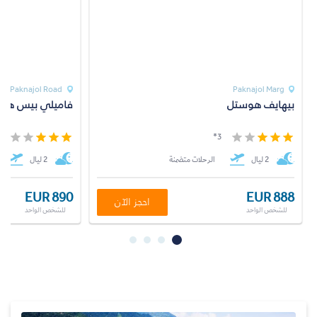
Paknajol Road
Paknajol Marg
بيهايف هوستل
فاميلي بيس ها
*
3*
2 ليال
الرحلات متضمنة
2 ليال
EUR 890
EUR 888
احجز الآن
للشخص الواحد
للشخص الواحد