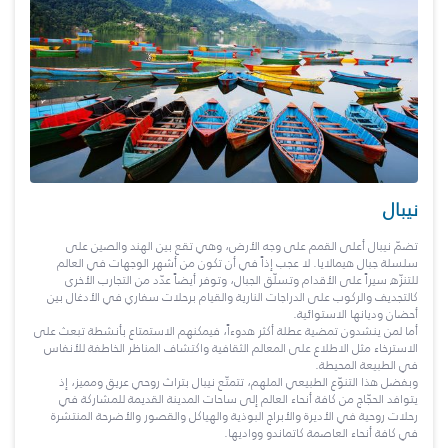
نيبال
تضمّ نيبال أعلى القمم على وجه الأرض، وهي تقع بين الهند والصين على
سلسلة جبال هيمالايا. لا عجب إذاً في أن تكون من أشهر الوجهات في العالم
للتنزّه سيراً على الأقدام وتسلّق الجبال، وتوفر أيضاً عدّد من التجارب الأخرى
كالتجديف والركوب على الدراجات النارية والقيام برحلات سفاري في الأدغال بين
أحضان وديانها الاستوائية.
أما لمن ينشدون تمضية عطلة أكثر هدوءاً، فيمكنهم الاستمتاع بأنشطة تبعث على
الاسترخاء مثل الاطلاع على المعالم الثقافية واكتشاف المناظر الخاطفة للأنفاس
في الطبيعة المحيطة.
وبفضل هذا التنوّع الطبيعي الملهم، تتمتّع نيبال بتراث روحي عريق ومميز، إذ
يتوافد الحجّاج من كافة أنحاء العالم إلى ساحات المدينة القديمة للمشاركة في
رحلات روحية في الأديرة والأبراج البوذية والهياكل والقصور والأضرحة المنتشرة
في كافة أنحاء العاصمة كاتماندو وواديها.