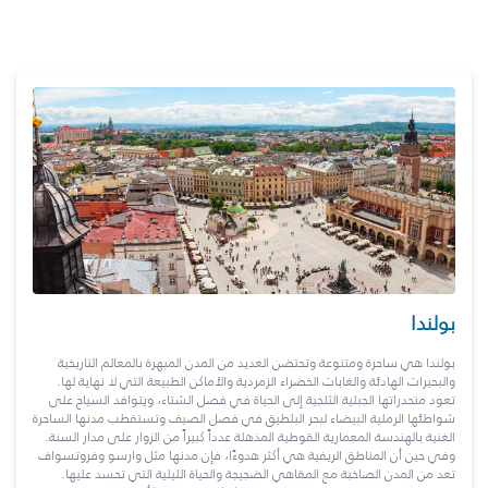
بولندا
بولندا هي ساحرة ومتنوعة وتحتضن العديد من المدن المبهرة بالمعالم التاريخية
والبحيرات الهادئة والغابات الخضراء الزمردية والأماكن الطبيعة التي لا نهاية لها.
تعود منحدراتها الجبلية الثلجية إلى الحياة في فصل الشتاء، ويتوافد السياح على
شواطئها الرملية البيضاء لبحر البلطيق في فصل الصيف وتستقطب مدنها الساحرة
الغنية بالهندسة المعمارية القوطية المذهلة عدداً كبيراً من الزوار على مدار السنة.
وفي حين أن المناطق الريفية هي أكثر هدوءًا، فإن مدنها مثل وارسو وفروتسواف
تعد من المدن الصاخبة مع المقاهي الضجيجة والحياة الليلية التي تحسد عليها.