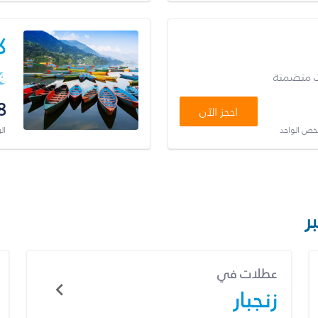
ك
ت متضمنة
8
احجز الآن
شخص الواحد
ال
ر
عطلات في
زنجبار