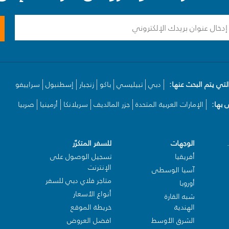
لتي يتم البحث عنها:
دبي
تبيليسي
باكو
زنجبار
إسطنبول
سراييفو
بها:
الإمارات العربية المتحدة
جزر المالديف
سريلانكا
أرمينيا
صربيا
الوجهات
للسفر المتكرّر
أفريقيا
تسجيل الوصول على
الإنترنت
آسيا الوسطى
متاجر فلاي دبي للسفر
أوروبا
أنواع الأسعار
شبه القارة
الهندية
خريطة الموقع
الشرق الأوسط
افضل العروض