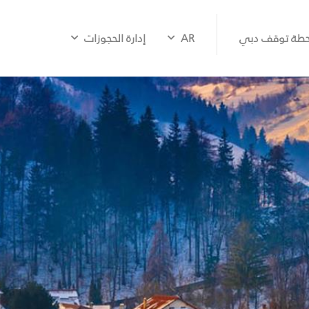
طة توقف دبي
AR
إدارة الحجوزات