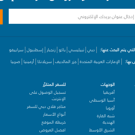
لتي يتم البحث عنها:
دبي
تبيليسي
باكو
زنجبار
إسطنبول
سراييفو
بها:
الإمارات العربية المتحدة
جزر المالديف
سريلانكا
أرمينيا
صربيا
الوجهات
للسفر المتكرّر
أفريقيا
تسجيل الوصول على
الإنترنت
آسيا الوسطى
متاجر فلاي دبي للسفر
أوروبا
أنواع الأسعار
شبه القارة
الهندية
خريطة الموقع
الشرق الأوسط
افضل العروض