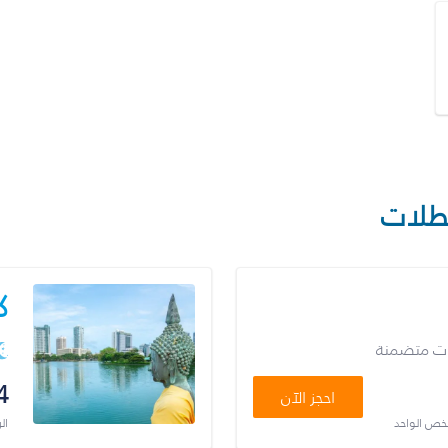
طلات
ك
ات متضمنة
4
احجز الآن
شخص الواحد
ال