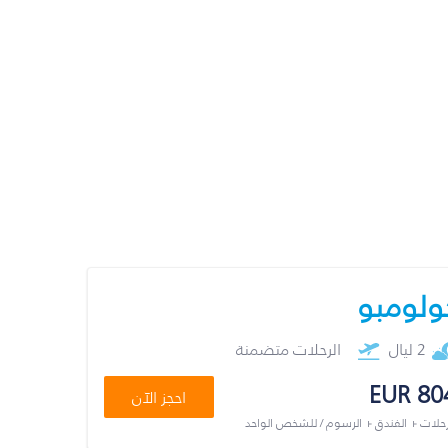
ولومبو
2 ليال
الرحلات متضمنة
EUR 80
احجز الآن
رحلات + الفندق + الرسوم / للشخص الواحد