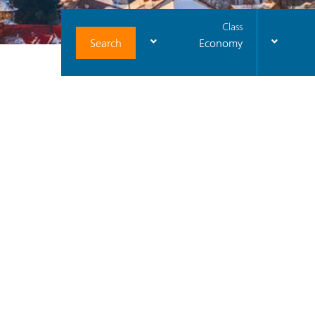
Class
Search
Economy