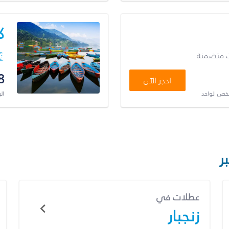
ك
ت متضمنة
8
احجز الآن
شخص الواحد
ال
ر
عطلات في
زنجبار