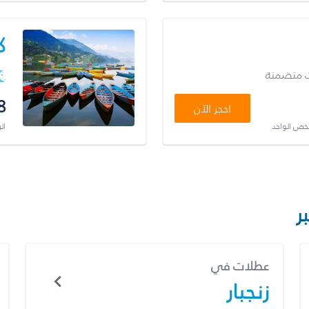
ك
ت متضمنة
8
احجز الآن
شخص الواحد
ال
ر
عطلات في
زنجبار