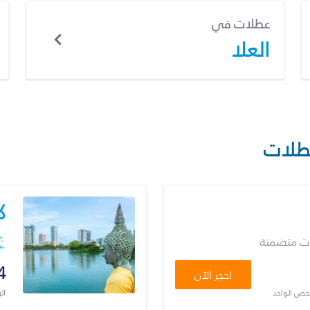
عطلات في
العلا
طلات
ك
ات متضمنة
4
احجز الآن
شخص الواحد
ال