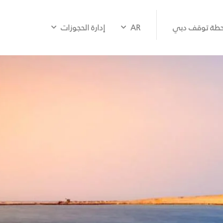
طة توقف دبي
AR
إدارة الحجوزات