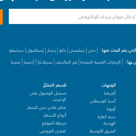
لتي يتم البحث عنها:
دبي
تبيليسي
باكو
زنجبار
إسطنبول
سراييفو
بها:
الإمارات العربية المتحدة
جزر المالديف
سريلانكا
أرمينيا
صربيا
الوجهات
للسفر المتكرّر
أفريقيا
تسجيل الوصول على
الإنترنت
آسيا الوسطى
متاجر فلاي دبي للسفر
أوروبا
أنواع الأسعار
شبه القارة
الهندية
خريطة الموقع
الشرق الأوسط
افضل العروض