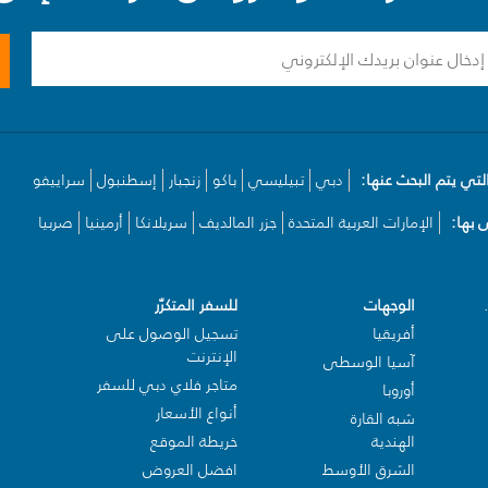
لتي يتم البحث عنها:
دبي
تبيليسي
باكو
زنجبار
إسطنبول
سراييفو
بها:
الإمارات العربية المتحدة
جزر المالديف
سريلانكا
أرمينيا
صربيا
الوجهات
للسفر المتكرّر
أفريقيا
تسجيل الوصول على
الإنترنت
آسيا الوسطى
متاجر فلاي دبي للسفر
أوروبا
أنواع الأسعار
شبه القارة
الهندية
خريطة الموقع
الشرق الأوسط
افضل العروض