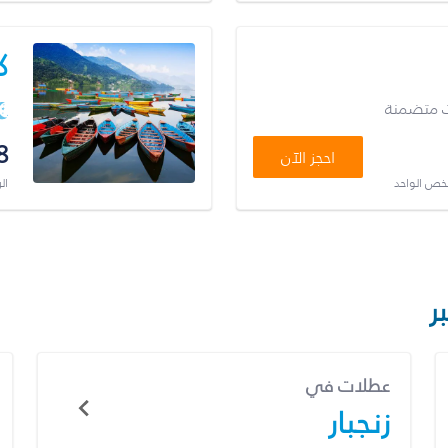
ك
ت متضمنة
8
احجز الآن
شخص الواحد
ال
ر
عطلات في
زنجبار