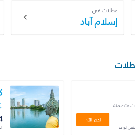
عطلات في
إسلام آباد
طلات
ك
ات متضمنة
4
احجز الآن
شخص الواحد
ال